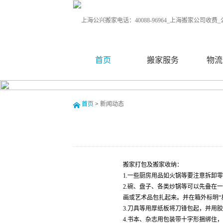
首页
搬家服务
物流
首页
>
新闻动态
搬家打包及搬家收纳：
1.一些厨房用品如火锅等要注意拆卸
2.碗、盘子、各类炒锅等可以先叠在
画或艺术品包扎起来。并在箱外标明“
3.刀具等用厚纸板将刀锋包起，并用
4.书本、杂志用包装带十字形捆绑住