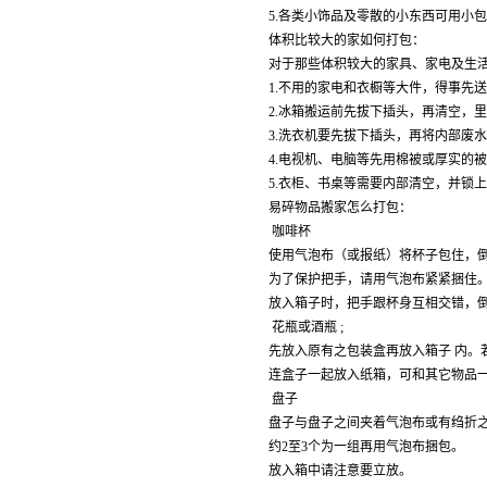
5.各类小饰品及零散的小东西可用小
体积比较大的家如何打包：
对于那些体积较大的家具、家电及生
1.不用的家电和衣橱等大件，得事先
2.冰箱搬运前先拔下插头，再清空，
3.洗衣机要先拔下插头，再将内部废
4.电视机、电脑等先用棉被或厚实的
5.衣柜、书桌等需要内部清空，并锁
易碎物品搬家怎么打包：
咖啡杯
使用气泡布（或报纸）将杯子包住，
为了保护把手，请用气泡布紧紧捆住
放入箱子时，把手跟杯身互相交错，倒
花瓶或酒瓶 ;
先放入原有之包装盒再放入箱子 内。
连盒子一起放入纸箱，可和其它物品
盘子
盘子与盘子之间夹着气泡布或有绉折
约2至3个为一组再用气泡布捆包。
放入箱中请注意要立放。