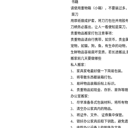
书籍
请使用重物箱（小箱），不要装过多
菜刀
用厚纸做成护套，将刀刃包住并用胶
刀柄务必露出，让人一看便知是菜刀
贵重物品搬家打包注意事项：
贵重物品请自行携带，如货币，贵金
宠物，如猫，狗，鱼，有生命的动物
生鲜物品容易腐坏变质，若长途搬运,
搬家前几天要做哪些
私人搬家：
1、 家具家电最好做一下简易包装。
2、 将零散东西都装箱打包。
3、 易碎物品装箱后帖上标识。
4、 贵重物品如现金、存折、首饰等
办公室搬家：
1、 尽早准备各式包装材料，将所有
2、 清空办公家具内的物品。
3、 将证件、文件、 证券集中保管。
4、 锁好办公家具后取下钥匙，避免
5、 收取办公设备上的附件及文件。