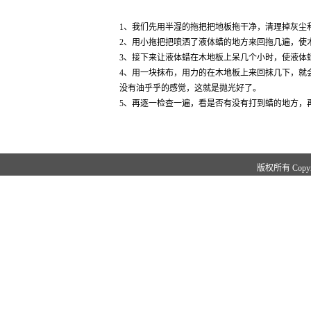
1、我们先用半湿的拖把把地板拖干净，清理掉灰尘
2、用小拖把把喷洒了液体蜡的地方来回拖几遍，使
3、接下来让液体蜡在木地板上呆几个小时，使液体
4、用一块抹布，用力的在木地板上来回抹几下，就
没有油乎乎的感觉，这就是抛光好了。
5、再逐一检查一遍，看是否有没有打到蜡的地方，
版权所有 Copy