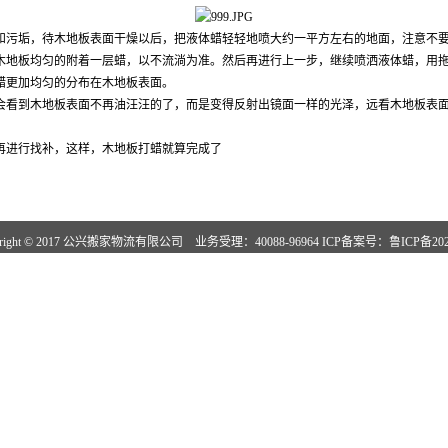
和污垢，待木地板表面干燥以后，把液体蜡轻轻地喷大约一平方左右的地面，注意不
木地板均匀的附着一层蜡，以不流淌为准。然后再进行上一步，继续喷洒液体蜡，用
蜡更加均匀的分布在木地板表面。
会看到木地板表面不再油汪汪的了，而是变得反射出镜面一样的光泽，远看木地板表
再进行找补，这样，木地板打蜡就算完成了
right © 2017 公兴搬家物流有限公司 业务受理：40088-96964 ICP备案号：
鲁ICP备202