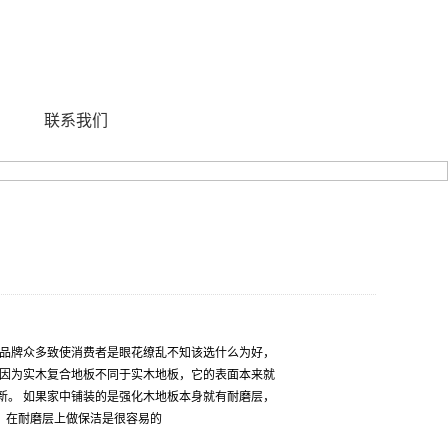
联系我们
，品牌众多致使消费者是眼花缭乱不知该选什么为好，
。因为实木复合地板不同于实木地板，它的表面本来就
新。 如果家中铺装的是强化木地板本身就有耐磨层，
。在耐磨层上做保洁是很容易的