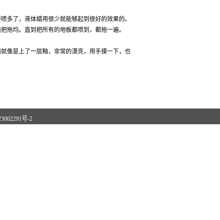
要喷多了，液体蜡用很少就能够起到很好的效果的。
拖把拖均。直到把所有的地板都喷到，都拖一遍。
面就像是上了一层釉，非常的漂亮，用手摸一下，也
3002291号-2