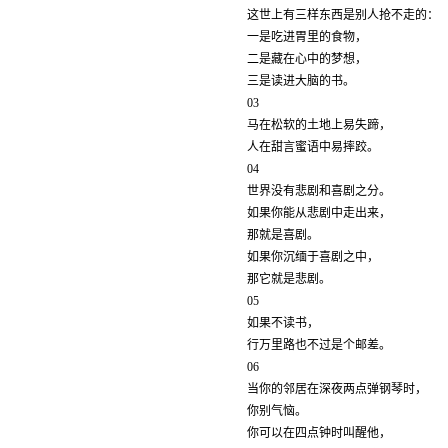
这世上有三样东西是别人抢不走的：
一是吃进胃里的食物，
二是藏在心中的梦想，
三是读进大脑的书。
03
马在松软的土地上易失蹄，
人在甜言蜜语中易摔跤。
04
世界没有悲剧和喜剧之分。
如果你能从悲剧中走出来，
那就是喜剧。
如果你沉缅于喜剧之中，
那它就是悲剧。
05
如果不读书，
行万里路也不过是个邮差。
06
当你的邻居在深夜两点弹钢琴时，
你别气恼。
你可以在四点钟时叫醒他，