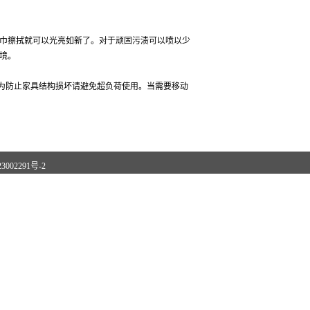
巾擦拭就可以光亮如新了。对于顽固污渍可以喷以少
境。
为防止家具结构损坏请避免超负荷使用。当需要移动
3002291号-2