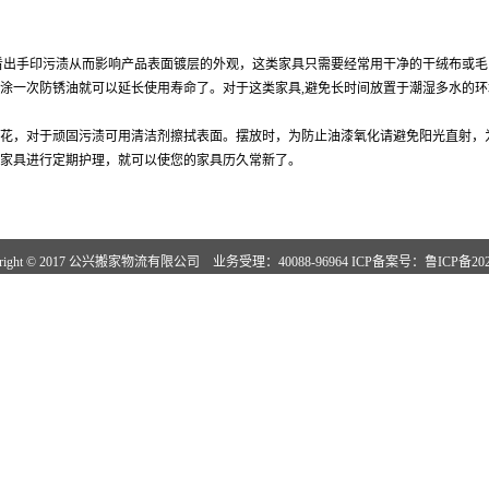
出手印污渍从而影响产品表面镀层的外观，这类家具只需要经常用干净的干绒布或毛
涂一次防锈油就可以延长使用寿命了。对于这类家具,避免长时间放置于潮湿多水的环
花，对于顽固污渍可用清洁剂擦拭表面。摆放时，为防止油漆氧化请避免阳光直射，
家具进行定期护理，就可以使您的家具历久常新了。
right © 2017 公兴搬家物流有限公司 业务受理：40088-96964 ICP备案号：
鲁ICP备202