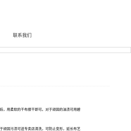
联系我们
后，用柔软的干布擦干即可。对于顽固的油渍可用碧
于顽固污渍可送专卖店清洗，可防止变形，延长布艺