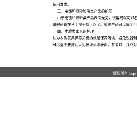
使用寿命。
三、电镀和喷砂玻璃类产品的护理
由于电镀和喷砂类产品表面光亮，很容易就可以看
量碧丽珠在马上擦干就可以了。镀络产品可以每个月
四、木质类家具的护理
认为木质家具保养关键的就是保养清洁，避免锐器刮
时尽量不要拖动以免损坏油漆表面。参考以上几点对
版权所有 Copy